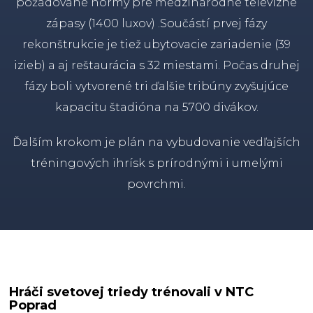
požadované normy
pre
medzinárodné televízne
zápasy
(
1400
luxov
)
.Součástí
prvej fázy
rekonštrukcie
je tiež
ubytovacie
zariadenie
(
39
izieb
)
a
aj reštaurácia
s
32
miestami
.
Počas
druhej
fázy
boli vytvorené
tri ďalšie
tribúny
zvyšujúce
kapacitu
štadióna
na
5700
divákov
.
Ďalším
krokom je
plán
na
vybudovanie
vedľajších
tréningových
ihrísk
s
prírodnými
i
umelými
povrchmi
.
Hráči
svetovej
triedy
trénovali
v
NTC
Poprad