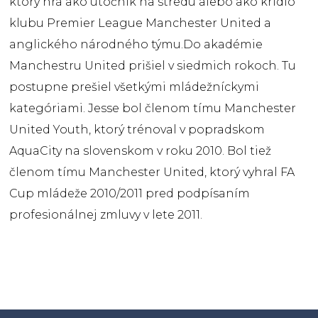
ktorý hrá
ako
útočník
na
stredu
alebo ako
krídlo
klubu
Premier
League
Manchester
United
a
anglického
národného
týmu.Do
akadémie
Manchestru
United
prišiel
v siedmich
rokoch.
Tu
postupne
prešiel všetkými
mládežníckymi
kategóriami
.
Jesse
bol členom
tímu
Manchester
United
Youth
,
ktorý
trénoval v
popradskom
AquaCity
na
slovenskom
v roku 2010.
Bol
tiež
členom
tímu
Manchester
United
,
ktorý vyhral
FA
Cup
mládeže
2010/2011
pred
podpísaním
profesionálnej zmluvy
v lete
2011
.