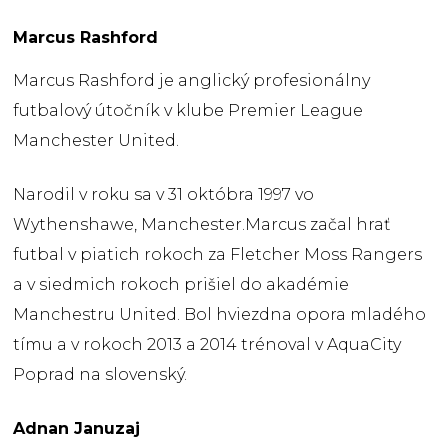
Marcus Rashford
Marcus
Rashford
je anglický
profesionálny
futbalový
útočník
v
klube
Premier
League
Manchester
United
.
Narodil
v
roku sa
v
31
októbra
1997
vo
Wythenshawe
,
Manchester.Marcus
začal
hrať
futbal v
piatich rokoch
za
Fletcher
Moss
Rangers
a
v
siedmich rokoch
prišiel
do
akadémie
Manchestru
United
.
Bol
hviezdna
opora
mladého
tímu
a
v rokoch
2013
a
2014
trénoval v
AquaCity
Poprad
na
slovenský
.
Adnan Januzaj