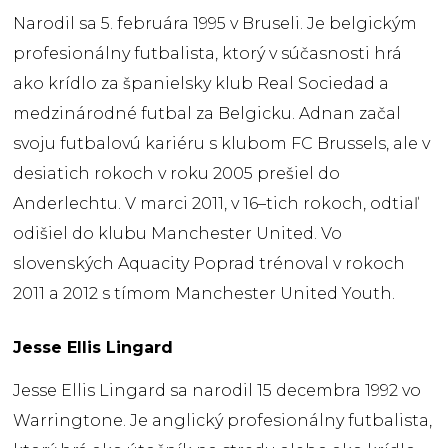
Narodil
sa
5. februára
1995
v Bruseli
.
Je
belgickým
profesionálny futbalista
,
ktorý v súčasnosti
hrá
ako
krídlo
za španielsky
klub
Real
Sociedad
a
medzinárodné
futbal
za
Belgicku.
Adnan
začal
svoju
futbalovú
kariéru
s klubom
FC
Brussels
,
ale
v
desiatich
rokoch v
roku
2005
prešiel do
Anderlechtu
.
V marci
2011
,
v
16
–
tich
rokoch,
odtiaľ
odišiel
do klubu
Manchester
United
.
Vo
slovenských
Aquacity
Poprad
trénoval
v rokoch
2011
a
2012
s
tímom
Manchester
United
Youth
.
Jesse Ellis Lingard
Jesse
Ellis
Lingard
sa narodil
15
decembra
1992
vo
Warringtone
.
Je anglický
profesionálny
futbalista
,