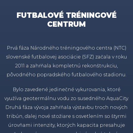
FUTBALOVÉ TRÉNINGOVÉ
CENTRUM
Prvá
fáza
Národného
tréningového centra
(
NTC
)
slovenské
futbalovej
asociácie
(
SFZ
)
začala v
roku
2011
a
zahŕňala
kompletnú rekonštrukciu
,
pôvodného
popradského
futbalového
stadionu.
Bylo
zavedené
jedinečné
vykurovania
,
ktoré
využíva
geotermálnu
vodu zo
susedného
AquaCity
.
Druhá
fáza
vývoja
zahŕňala
výstavbu
troch nových
tribún
,
ďalej
nové
stožiare
s
osvetlením
so
štyrmi
úrovňami intenzity
,
ktorých kapacita presahuje