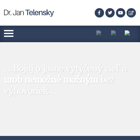
…Bojuj o jasne vytýčený cieľ a
urob nemožné možným
bez
výhovoriek …