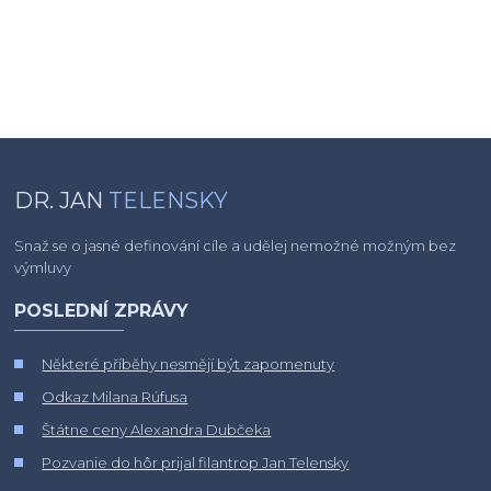
DR. JAN
TELENSKY
Snaž se o jasné definování cíle a udělej nemožné možným bez
výmluvy
POSLEDNÍ ZPRÁVY
Některé příběhy nesmějí být zapomenuty
Odkaz Milana Rúfusa
Štátne ceny Alexandra Dubčeka
Pozvanie do hôr prijal filantrop Jan Telensky