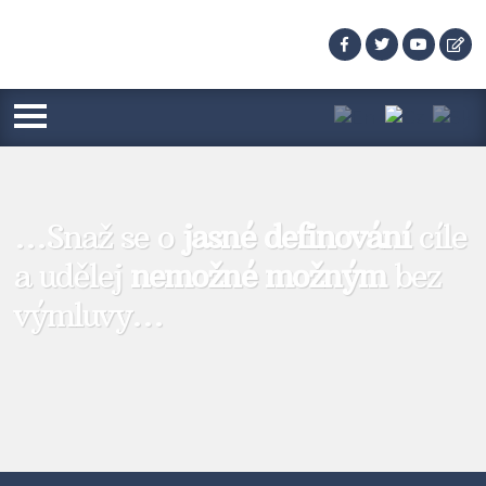
…Snaž se o
jasné definování
cíle
a udělej
nemožné možným
bez
výmluvy…