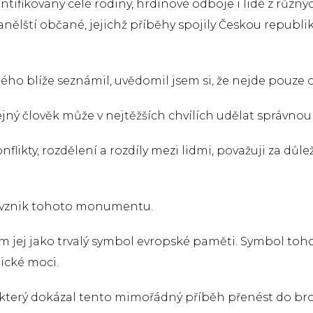
tifikovány celé rodiny, hrdinové odboje i lidé z různý
španělští občané, jejichž příběhy spojily Českou repub
ho blíže seznámil, uvědomil jsem si, že nejde pouze o 
jný člověk může v nejtěžších chvílích udělat správnou 
nflikty, rozdělení a rozdíly mezi lidmi, považuji za dů
t vznik tohoto monumentu.
jej jako trvalý symbol evropské paměti. Symbol toho,
ické moci.
, který dokázal tento mimořádný příběh přenést do b