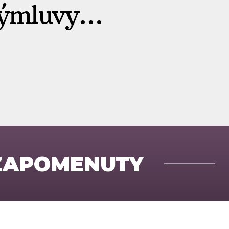
výmluvy…
 ZAPOMENUTY