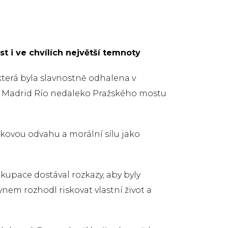
t i ve chvílích největší temnoty
která byla slavnostně odhalena v
ru Madrid Río nedaleko Pražského mostu
takovou odvahu a morální sílu jako
kupace dostával rozkazy, aby byly
nem rozhodl riskovat vlastní život a