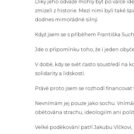
Díky jeho odvaze mohly být po válce iden
zmizeli z historie. Mezi nimi byli také 
dodnes mimořádně silný.
Když jsem se s příběhem Františka Suché
Jde o připomínku toho, že i jeden obyče
V době, kdy se svět často soustředí na ko
solidarity a lidskosti.
Právě proto jsem se rozhodl financova
Nevnímám jej pouze jako sochu. Vnímám 
obětována strachu, ideologiím ani polit
Velké poděkování patří Jakubu Vlčkovi