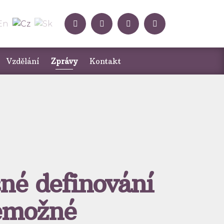
Vzdělání
Zprávy
Kontakt
sné definování
emožné