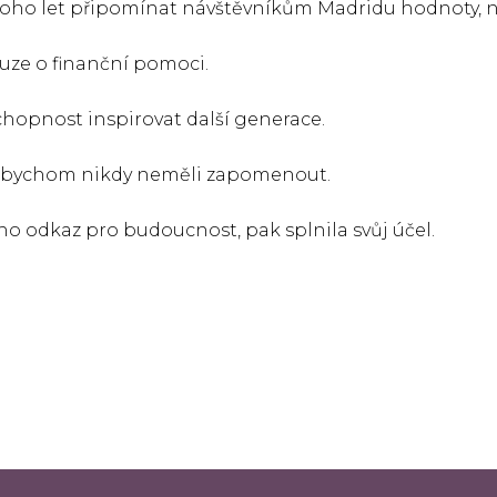
oho let připomínat návštěvníkům Madridu hodnoty, na
ouze o finanční pomoci.
chopnost inspirovat další generace.
eré bychom nikdy neměli zapomenout.
o odkaz pro budoucnost, pak splnila svůj účel.