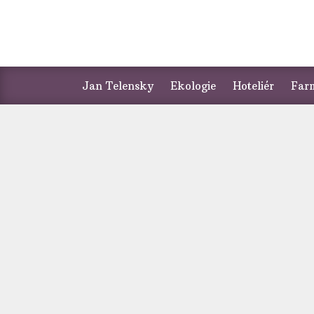
Jan Telensky
Ekologie
Hoteliér
Far