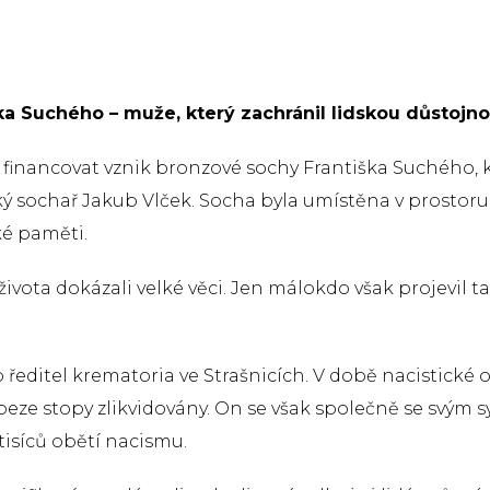
ka Suchého – muže, který zachránil lidskou důstojnos
a financovat vznik bronzové sochy Františka Suchého, 
ký sochař Jakub Vlček. Socha byla umístěna v prosto
ké paměti.
života dokázali velké věci. Jen málokdo však projevil 
ředitel krematoria ve Strašnicích. V době nacistické o
ze stopy zlikvidovány. On se však společně se svým sy
tisíců obětí nacismu.