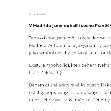
31.5.2026
V Madridu jsme odhalili sochu Františ
Tento víkend jsem měl tu čest darovat 
Madridu. Autorem díla je významný čes
jako symbol odvahy, lidskosti a historic
Existuje mnoho lidí, kteří během svého 
František Suchý.
Během druhé světové války působil jako 
ostatky popravených a umučených lidí be
tajně uchovával urny, jména a záznamy 