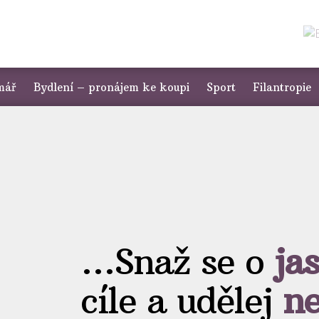
mář
Bydlení – pronájem ke koupi
Sport
Filantropie
…Snaž se o
ja
cíle a udělej
n