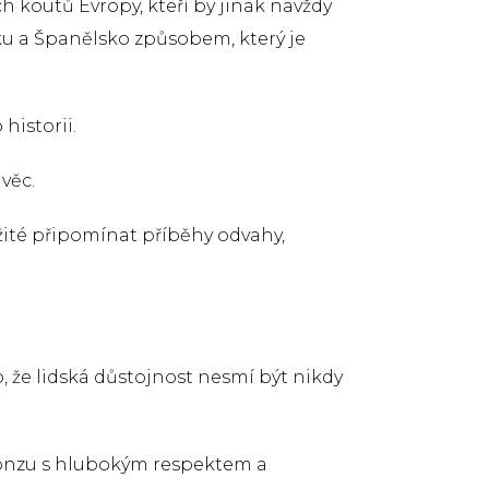
ch koutů Evropy, kteří by jinak navždy
liku a Španělsko způsobem, který je
historii.
věc.
ležité připomínat příběhy odvahy,
 že lidská důstojnost nesmí být nikdy
ronzu s hlubokým respektem a