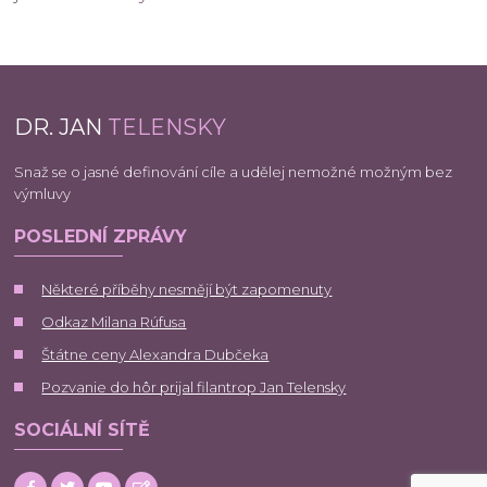
DR. JAN
TELENSKY
Snaž se o jasné definování cíle a udělej nemožné možným bez
výmluvy
POSLEDNÍ ZPRÁVY
Některé příběhy nesmějí být zapomenuty
Odkaz Milana Rúfusa
Štátne ceny Alexandra Dubčeka
Pozvanie do hôr prijal filantrop Jan Telensky
SOCIÁLNÍ SÍTĚ