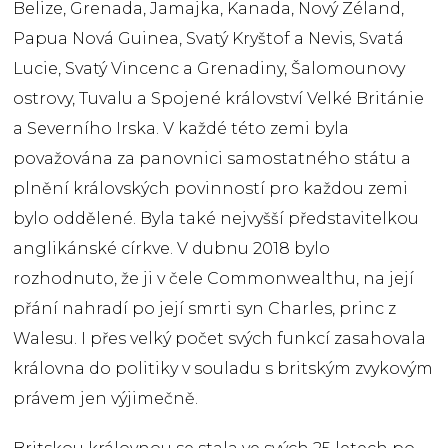
Belize, Grenada, Jamajka, Kanada, Nový Zéland,
Papua Nová Guinea, Svatý Kryštof a Nevis, Svatá
Lucie, Svatý Vincenc a Grenadiny, Šalomounovy
ostrovy, Tuvalu a Spojené království Velké Británie
a Severního Irska. V každé této zemi byla
považována za panovnici samostatného státu a
plnění královských povinností pro každou zemi
bylo oddělené. Byla také nejvyšší představitelkou
anglikánské církve. V dubnu 2018 bylo
rozhodnuto, že ji v čele Commonwealthu, na její
přání nahradí po její smrti syn Charles, princ z
Walesu. I přes velký počet svých funkcí zasahovala
královna do politiky v souladu s britským zvykovým
právem jen výjimečně.