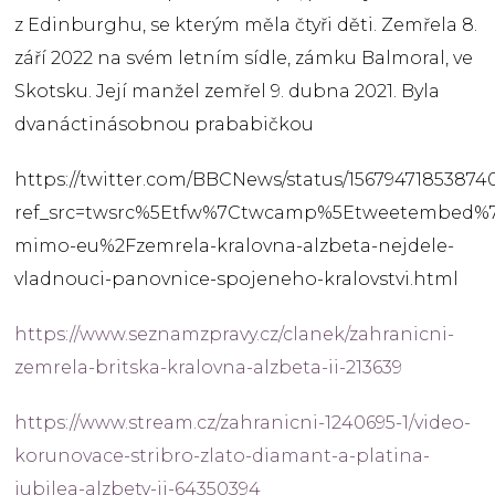
z Edinburghu, se kterým měla čtyři děti. Zemřela 8.
září 2022 na svém letním sídle, zámku Balmoral, ve
Skotsku. Její manžel zemřel 9. dubna 2021. Byla
dvanáctinásobnou prababičkou
https://twitter.com/BBCNews/status/15679471853874
ref_src=twsrc%5Etfw%7Ctwcamp%5Etweetembed%7C
mimo-eu%2Fzemrela-kralovna-alzbeta-nejdele-
vladnouci-panovnice-spojeneho-kralovstvi.html
https://www.seznamzpravy.cz/clanek/zahranicni-
zemrela-britska-kralovna-alzbeta-ii-213639
https://www.stream.cz/zahranicni-1240695-1/video-
korunovace-stribro-zlato-diamant-a-platina-
jubilea-alzbety-ii-64350394