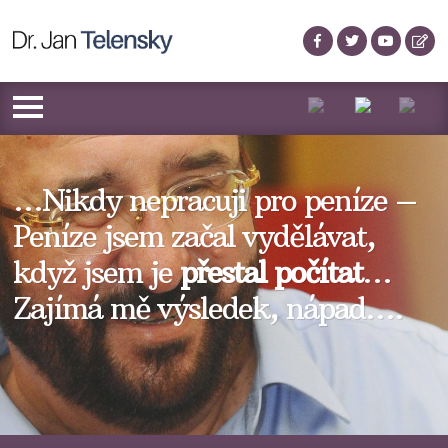
…Nikdy nepracuji pro peníze –
Peníze jsem začal vydělávat,
když jsem je
přestal počítat
…
Zajímá mě výsledek, nápad….