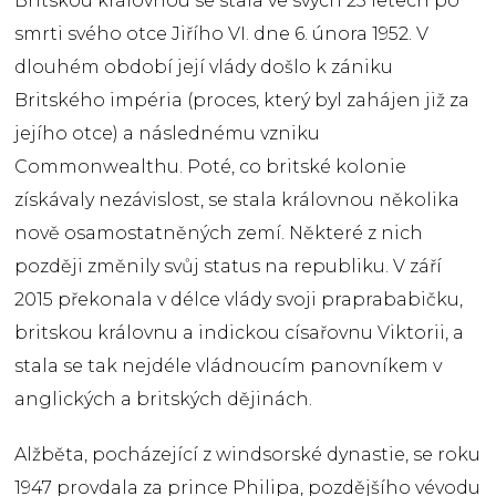
Britskou královnou se stala ve svých 25 letech po
smrti svého otce Jiřího VI. dne 6. února 1952. V
dlouhém období její vlády došlo k zániku
Britského impéria (proces, který byl zahájen již za
jejího otce) a následnému vzniku
Commonwealthu. Poté, co britské kolonie
získávaly nezávislost, se stala královnou několika
nově osamostatněných zemí. Některé z nich
později změnily svůj status na republiku. V září
2015 překonala v délce vlády svoji praprababičku,
britskou královnu a indickou císařovnu Viktorii, a
stala se tak nejdéle vládnoucím panovníkem v
anglických a britských dějinách.
Alžběta, pocházející z windsorské dynastie, se roku
1947 provdala za prince Philipa, pozdějšího vévodu